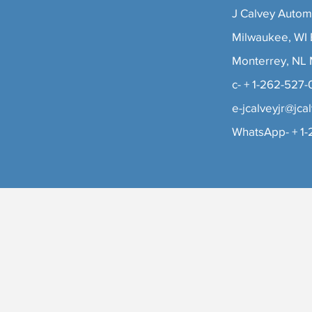
J Calvey Automa
Milwaukee, WI 
Monterrey, NL
c- + 1-262-527-
e-jcalveyjr@jc
Programa tu serv
WhatsApp- + 1-
Revisa nuestra disponibilidad y re