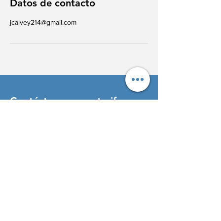
Datos de contacto
jcalvey214@gmail.com
Contáctenos para tarifas y
disponibilidad
J Calvey Automation, llc
Milwaukee, WI EE. UU.
Monterrey, NL MX
c- +
1-262-527-0911
e-jcalveyjr@jcalveyautomation.com
WhatsApp- +
1-262-527-0911