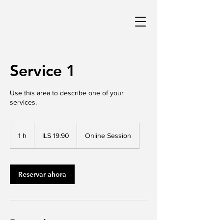
Service 1
Use this area to describe one of your
services.
19.90
nuevos
1 h
1
ILS 19.90
Online Session
séqueles
israelíes
Reservar ahora